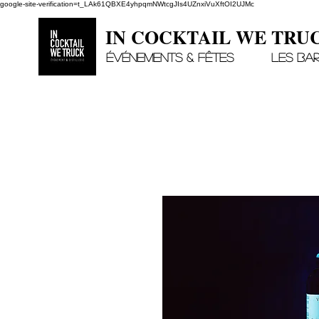
google-site-verification=t_LAk61QBXE4yhpqmNWtcgJIs4UZnxiVuXftOI2UJMc
IN COCKTAIL WE TRU
Événements & Fêtes
Les Ba