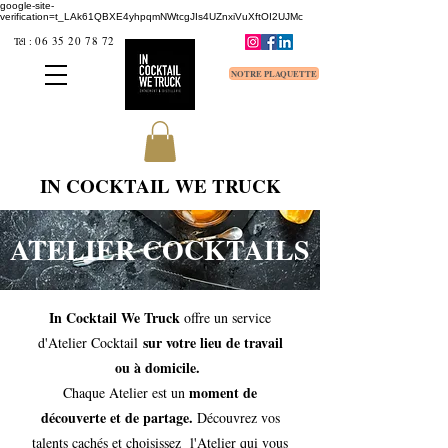
google-site-
verification=t_LAk61QBXE4yhpqmNWtcgJIs4UZnxiVuXftOI2UJMc
06 35 20 78 72
Tél
:
NOTRE PLAQUETTE
IN COCKTAIL WE TRUCK
ATELIER COCKTAILS
In Cocktail We Truck
offre un service
sur votre lieu de travail
d'Atelier Cocktail
ou à domicile.
moment de
Chaque Atelier est un
découverte et de partage.
Découvrez vos
talents cachés et choisissez l'Atelier qui vous